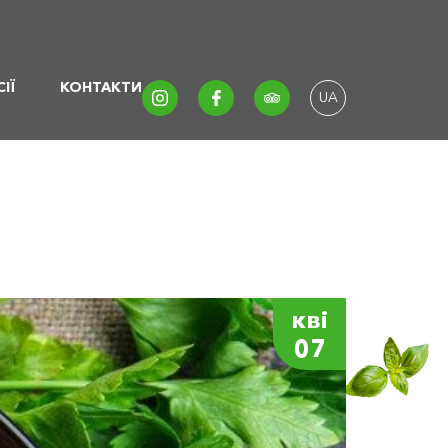
ІЇ
КОНТАКТИ
UA
кві
07